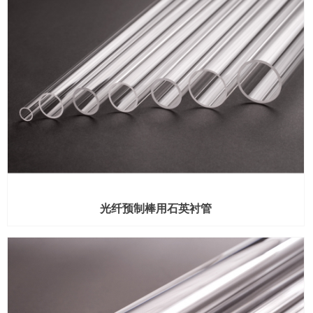
光纤预制棒用石英衬管