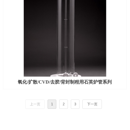
氧化/扩散/CVD/去胶/背封制程用石英炉管系列
上一页
1
2
3
下一页